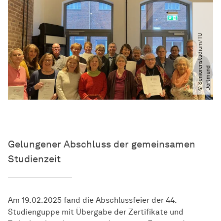
©
S
e
n
i
o
r
n
s
t
u
d
i
u
m​
/​
T
U
D
o
r
t
m
u
n
e
d
Gelungener Abschluss der gemeinsamen
Studienzeit
Am 19.02.2025 fand die Abschlussfeier der 44.
Studienguppe mit Übergabe der Zertifikate und