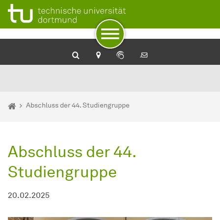
Zum Navigationspfad
Zur Navigation
Zum Schnellzugriff
Zum Fuß der Seite mit weiteren Services
Zum Inhalt
Zur Startseite
Sie sind hier:
Startseite
Abschluss der 44. Studiengruppe
Abschluss der 44.
Studiengruppe
20.02.2025