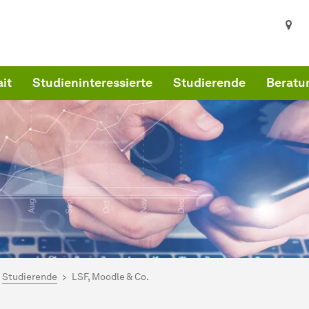
ait
Studieninteressierte
Studierende
Beratu
ind hier:
artseite
Studierende
LSF, Moodle & Co.