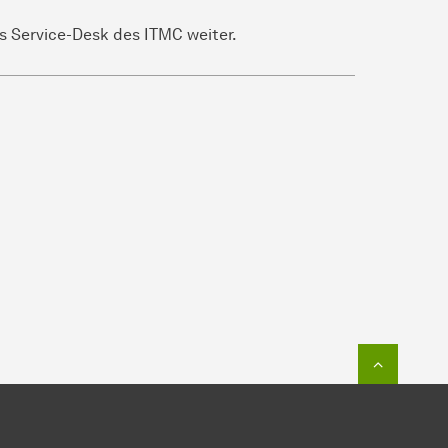
as Service-Desk des ITMC weiter.
Zum Seit