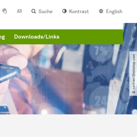
Suche
Kontrast
English
ng
Downloads/Links
© kantver​/​Shotshop.com